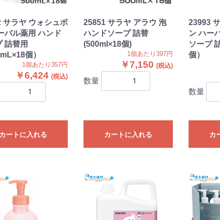
72 サラヤ ウォシュボ
25851 サラヤ アラウ 泡
23993
腹）タ
ーバル薬用 ハンド
ハンドソープ 詰替
ン ハー
 詰替用
(500ml×18個)
ソープ 詰
1個あたり397円
0mL×18個）
個）
￥7,150
1個あたり357円
￥6,424
数量
数量
カートに入れる
カートに入れる
カ
（手洗い
コール・
ディーケ
連
ヨコ
0mm×タテ
00mm×タテ
50mm×タテ
20mm×タテ
50mm×タテ
00mm×タテ
00mm×タテ
50mm×タテ
00mm×タテ
00mm×タテ
000mm×
000mm×
100mm×
300mm×
mm×タテ
mm×タテ
mm×タテ
mm×タテ
0mm×タテ
0mm×タテ
0mm×タテ
0mm×タテ
0mm×タテ
80mm×タ
00mm×タ
30mm×タ
60mm×タ
80mm×タ
00mm×タ
40mm×タ
60mm×タ
80mm×タ
00mm×タ
60mm×タ