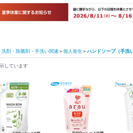
＞
洗剤・除菌剤・手洗い関連
＞
個人衛生
＞
ハンドソープ（手洗
示しています
プ
プ
プ
プ