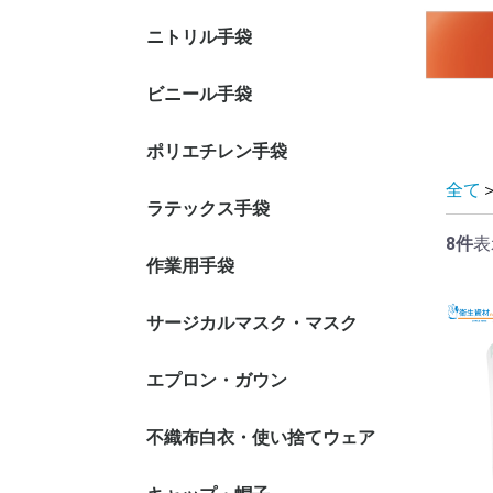
ニトリル手袋
ニトリル手袋 パウダ
ニトリル手袋 粉付き
ニトリル手袋 カラー:
ニトリル手袋 カラー:
ニトリル手袋 カラー:
ニトリル手袋 医療用
ニトリル手袋 ロング
ニトリル手袋 クリー
ビニール手袋
ーフリータイプ
タイプ
ホワイト系
ブルー系
ブルー・ホワイト以外
手袋
タイプ
ンパック
ビニール手袋 パウダ
ビニール手袋 粉付き
ビニール手袋 調理
ビニール手袋 クリー
ポリエチレン手袋
ーフリータイプ
タイプ
可・食品衛生法適合品
ンパック
全て
ポリエチレン手袋 内
ポリエチレン手袋 外
ポリエチレン手袋 型
ポリエチレン手袋 カ
ポリエチレン手袋 ロ
ポリエチレン手袋
ラテックス手袋
エンボス加工
エンボス加工
押しエンボス
ラータイプ
ングタイプ
TPE・特殊素材
8件
表
ラテックス手袋 パウ
ラテックス手袋 粉付
ラテックス手袋 ロン
作業用手袋
ダーフリータイプ
きタイプ
グタイプ
インナー手袋
スムス手袋
耐切創手袋
軍手
ウレタン・背抜き手袋
ニトリル・背抜き手袋
ビニール・背抜き手袋
ラテックス・背抜き手
腕カバー付 手袋
サージカルマスク・マスク
袋
2層マスク
3層(サージカル)マスク
4層(活性炭)マスク
N-95マスク(NIOSH N95
防塵（防じん）マスク
エプロン・ガウン
耳掛けタイ
頭掛けタイ
耳掛けタイ
頭掛けタイ
規格)
袖なしエプロン
袖付きエプロン・ガウ
食事用エプロン
不織布白衣・使い捨てウェア
ン