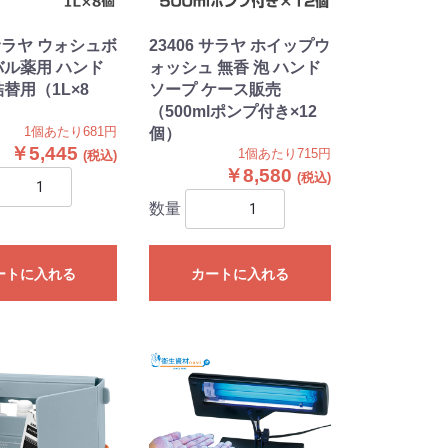
 サラヤ ウォシュボ
23406 サラヤ ホイップウ
バル薬用 ハンド
ォッシュ 無香 泡 ハンド
替用（1L×8
ソープ ケース販売
（500mlポンプ付き×12
1個あたり681円
個）
￥5,445
1個あたり715円
￥8,580
数量
ートに入れる
カートに入れる