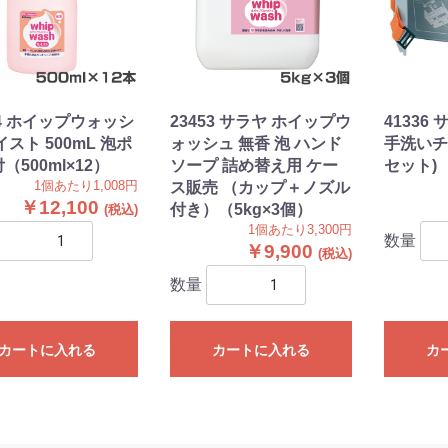
380mm)
)
)
)
)
24 ホイップウォッシ
23453 サラヤ ホイップウ
41336
イスト 500mL 泡ポ
ォッシュ 無香 泡 ハンド
手洗いチ
（500ml×12）
ソープ 詰め替え用 ケー
セット)
1個あたり1,008円
ス販売 （カップ＋ノズル
￥12,100
付き）（5kg×3個）
1個あたり3,300円
数量
￥9,900
数量
カートに入れる
カートに入れる
カ