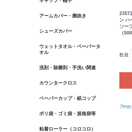
キャップ・帽子
235
1日交換タイプ
1週間交換タイプ
1ヶ月交換タイプ
不織布キャップ
メッシュネット
帯電キャップ
綿・ポリエステル等キ
アームカバー・腕抜き
スティック（蛇
オーバルタイプ
ン ハ
ャップ
イプ
ソープ
シューズカバー
（50
ウェットタオル・ペーパータ
オル
数量
ウェットタオル
ペーパータオル
使い捨てタオル
洗剤・除菌剤・手洗い関連
環境衛生
個人衛生
カウンタークロス
厨房・調理室
衣料用洗剤
トイレ・浴室
居室全般
ハンドソープ
手指消毒アル
ヘアケア・ボ
うがい
せっけん）
ハンドケア関
ア
ペーパーカップ・紙コップ
ポリ袋・ゴミ袋・規格袋等
ポリ袋・ゴミ袋
ジッパー式(チャック付
とって付きポリ袋・ゴミ
規格袋
保存用ポリ袋
トイレコーナー用ポリ袋
水切り袋
デザイン袋
粘着ローラー（コロコロ）
サニタリー(
5L(ヨコ35
10L(ヨコ4
15L(ヨコ4
20L(ヨコ5
25L(ヨコ5
30L(ヨコ5
35L(ヨコ6
45L(ヨコ6
70L(ヨコ8
90L(ヨコ9
100L(ヨコ1
120L(ヨコ1
130L(ヨコ1
150L(ヨコ1
1号(ヨコ70
2号(ヨコ80
3号(ヨコ80
4号(ヨコ90
5号(ヨコ10
6号(ヨコ10
7号(ヨコ12
8号(ヨコ13
9号(ヨコ15
10号(ヨコ1
11号(ヨコ2
12号(ヨコ2
13号(ヨコ2
14号(ヨコ2
15号(ヨコ3
16号(ヨコ3
17号(ヨコ3
18号(ヨコ3
19号(ヨコ4
20号(ヨコ4