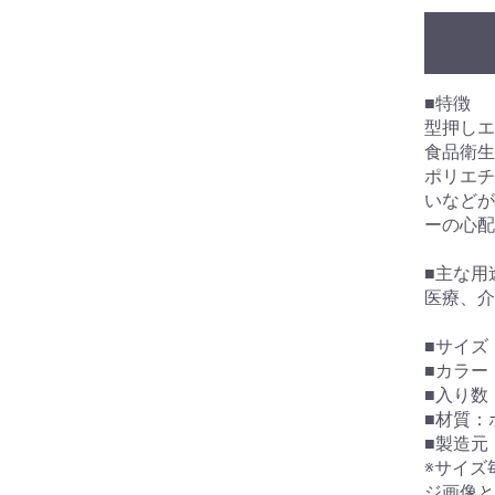
380mm)
)
)
)
)
■特徴
型押しエ
食品衛生
ポリエチ
いなどが
ーの心配
■主な用
医療、介
■サイズ
■カラー
■入り数：
■材質：
■製造元
※サイズ
ジ画像と