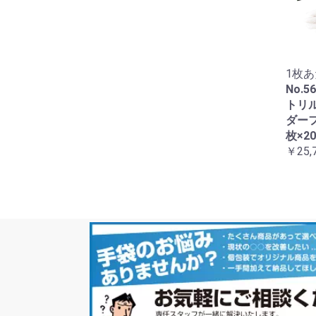
1枚あ
No.
トリ
ダーフ
枚×20
￥25,