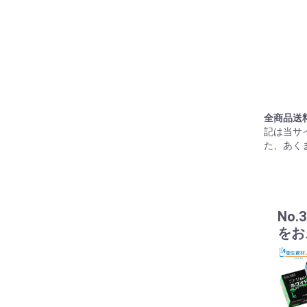
全商品送
記は当サ
た、あく
No
をお