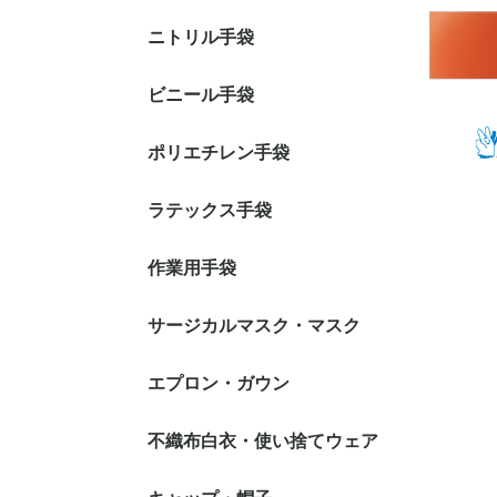
ニトリル手袋
ニトリル手袋 パウダ
ニトリル手袋 粉付き
ニトリル手袋 カラー:
ニトリル手袋 カラー:
ニトリル手袋 カラー:
ニトリル手袋 医療用
ニトリル手袋 ロング
ニトリル手袋 クリー
ビニール手袋
ーフリータイプ
タイプ
ホワイト系
ブルー系
ブルー・ホワイト以外
手袋
タイプ
ンパック
ビニール手袋 パウダ
ビニール手袋 粉付き
ビニール手袋 調理
ビニール手袋 クリー
ポリエチレン手袋
ーフリータイプ
タイプ
可・食品衛生法適合品
ンパック
ポリエチレン手袋 内
ポリエチレン手袋 外
ポリエチレン手袋 型
ポリエチレン手袋 カ
ポリエチレン手袋 ロ
ポリエチレン手袋
ラテックス手袋
エンボス加工
エンボス加工
押しエンボス
ラータイプ
ングタイプ
TPE・特殊素材
ラテックス手袋 パウ
ラテックス手袋 粉付
ラテックス手袋 ロン
作業用手袋
ダーフリータイプ
きタイプ
グタイプ
インナー手袋
スムス手袋
耐切創手袋
軍手
ウレタン・背抜き手袋
ニトリル・背抜き手袋
ビニール・背抜き手袋
ラテックス・背抜き手
腕カバー付 手袋
サージカルマスク・マスク
袋
2層マスク
3層(サージカル)マスク
4層(活性炭)マスク
N-95マスク(NIOSH N95
防塵（防じん）マスク
エプロン・ガウン
耳掛けタイ
頭掛けタイ
耳掛けタイ
頭掛けタイ
規格)
袖なしエプロン
袖付きエプロン・ガウ
食事用エプロン
不織布白衣・使い捨てウェア
ン