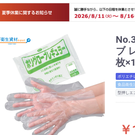
No
ブ 
枚×
ポリエチ
食品衛生
型押しエ
プ
プ
プ
プ
￥1