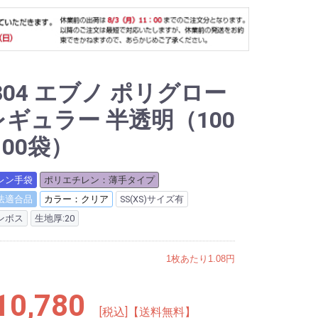
.304 エブノ ポリグロー
レギュラー 半透明（100
100袋）
レン手袋
ポリエチレン：薄手タイプ
法適合品
カラー：クリア
SS(XS)サイズ有
ンボス
生地厚:20
1枚あたり1.08円
0,780
[税込]【送料無料】