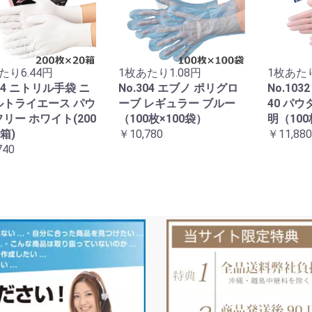
たり6.44円
1枚あたり1.08円
1枚あたり
564 ニトリル手袋 ニ
No.304 エブノ ポリグロ
No.10
ルトライエース パウ
ーブ レギュラー ブルー
40 パ
リー ホワイト(200
（100枚×100袋）
明（100
箱)
￥10,780
￥11,880
740