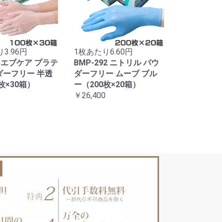
3.96円
1枚あたり6.60円
32 エブケア プラテ
BMP-292 ニトリル パウ
ウダーフリー 半透
ダーフリー ムーブ ブル
枚×30箱）
ー（200枚×20箱）
￥26,400