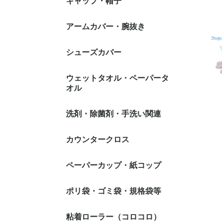
キャップ・帽子
1日交換タイプ
1週間交換タイプ
1ヶ月交換タイプ
不織布キャップ
メッシュネット
帯電キャップ
綿・ポリエステル等キ
アームカバー・腕抜き
スティック（蛇
オーバルタイプ
ャップ
イプ
シューズカバー
ウェットタオル・ペーパータ
オル
ウェットタオル
ペーパータオル
使い捨てタオル
洗剤・除菌剤・手洗い関連
環境衛生
個人衛生
カウンタークロス
厨房・調理室
衣料用洗剤
トイレ・浴室
居室全般
ハンドソープ
手指消毒アル
ヘアケア・ボ
うがい
せっけん）
ハンドケア関
ア
ペーパーカップ・紙コップ
ポリ袋・ゴミ袋・規格袋等
ポリ袋・ゴミ袋
ジッパー式(チャック付
とって付きポリ袋・ゴミ
規格袋
保存用ポリ袋
トイレコーナー用ポリ袋
水切り袋
デザイン袋
粘着ローラー（コロコロ）
サニタリー(
5L(ヨコ35
10L(ヨコ4
15L(ヨコ4
20L(ヨコ5
25L(ヨコ5
30L(ヨコ5
35L(ヨコ6
45L(ヨコ6
70L(ヨコ8
90L(ヨコ9
100L(ヨコ1
120L(ヨコ1
130L(ヨコ1
150L(ヨコ1
1号(ヨコ70
2号(ヨコ80
3号(ヨコ80
4号(ヨコ90
5号(ヨコ10
6号(ヨコ10
7号(ヨコ12
8号(ヨコ13
9号(ヨコ15
10号(ヨコ1
11号(ヨコ2
12号(ヨコ2
13号(ヨコ2
14号(ヨコ2
15号(ヨコ3
16号(ヨコ3
17号(ヨコ3
18号(ヨコ3
19号(ヨコ4
20号(ヨコ4