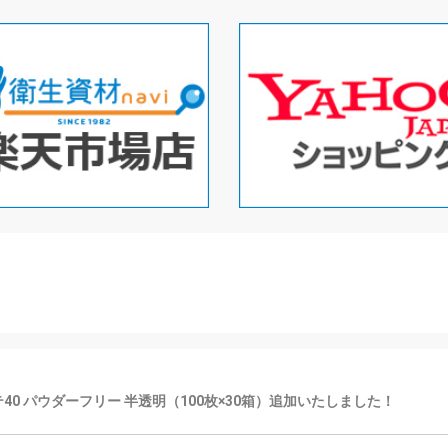
プラテ40 パウダーフリー 半透明（100枚×30箱）追加いたしました！