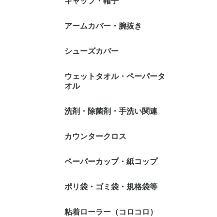
キャップ・帽子
1日交換タイプ
1週間交換タイプ
1ヶ月交換タイプ
不織布キャップ
メッシュネット
帯電キャップ
綿・ポリエステル等キ
アームカバー・腕抜き
スティック（蛇
オーバルタイプ
ャップ
イプ
シューズカバー
ウェットタオル・ペーパータ
オル
ウェットタオル
ペーパータオル
使い捨てタオル
洗剤・除菌剤・手洗い関連
環境衛生
個人衛生
カウンタークロス
厨房・調理室
衣料用洗剤
トイレ・浴室
居室全般
ハンドソープ
手指消毒アル
ヘアケア・ボ
うがい
せっけん）
ハンドケア関
ア
ペーパーカップ・紙コップ
ポリ袋・ゴミ袋・規格袋等
ポリ袋・ゴミ袋
ジッパー式(チャック付
とって付きポリ袋・ゴミ
規格袋
保存用ポリ袋
トイレコーナー用ポリ袋
水切り袋
デザイン袋
粘着ローラー（コロコロ）
サニタリー(
5L(ヨコ35
10L(ヨコ4
15L(ヨコ4
20L(ヨコ5
25L(ヨコ5
30L(ヨコ5
35L(ヨコ6
45L(ヨコ6
70L(ヨコ8
90L(ヨコ9
100L(ヨコ1
120L(ヨコ1
130L(ヨコ1
150L(ヨコ1
1号(ヨコ70
2号(ヨコ80
3号(ヨコ80
4号(ヨコ90
5号(ヨコ10
6号(ヨコ10
7号(ヨコ12
8号(ヨコ13
9号(ヨコ15
10号(ヨコ1
11号(ヨコ2
12号(ヨコ2
13号(ヨコ2
14号(ヨコ2
15号(ヨコ3
16号(ヨコ3
17号(ヨコ3
18号(ヨコ3
19号(ヨコ4
20号(ヨコ4