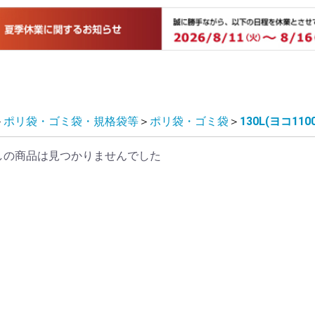
＞
ポリ袋・ゴミ袋・規格袋等
＞
ポリ袋・ゴミ袋
＞
130L(ヨコ11
しの商品は見つかりませんでした
プ
プ
プ
プ