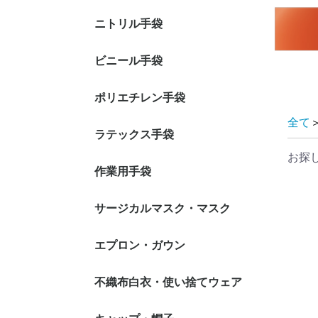
ニトリル手袋
ニトリル手袋 パウダ
ニトリル手袋 粉付き
ニトリル手袋 カラー:
ニトリル手袋 カラー:
ニトリル手袋 カラー:
ニトリル手袋 医療用
ニトリル手袋 ロング
ニトリル手袋 クリー
ビニール手袋
ーフリータイプ
タイプ
ホワイト系
ブルー系
ブルー・ホワイト以外
手袋
タイプ
ンパック
ビニール手袋 パウダ
ビニール手袋 粉付き
ビニール手袋 調理
ビニール手袋 クリー
ポリエチレン手袋
ーフリータイプ
タイプ
可・食品衛生法適合品
ンパック
全て
ポリエチレン手袋 内
ポリエチレン手袋 外
ポリエチレン手袋 型
ポリエチレン手袋 カ
ポリエチレン手袋 ロ
ポリエチレン手袋
ラテックス手袋
エンボス加工
エンボス加工
押しエンボス
ラータイプ
ングタイプ
TPE・特殊素材
お探
ラテックス手袋 パウ
ラテックス手袋 粉付
ラテックス手袋 ロン
作業用手袋
ダーフリータイプ
きタイプ
グタイプ
インナー手袋
スムス手袋
耐切創手袋
軍手
ウレタン・背抜き手袋
ニトリル・背抜き手袋
ビニール・背抜き手袋
ラテックス・背抜き手
腕カバー付 手袋
サージカルマスク・マスク
袋
2層マスク
3層(サージカル)マスク
4層(活性炭)マスク
N-95マスク(NIOSH N95
防塵（防じん）マスク
エプロン・ガウン
耳掛けタイ
頭掛けタイ
耳掛けタイ
頭掛けタイ
規格)
袖なしエプロン
袖付きエプロン・ガウ
食事用エプロン
不織布白衣・使い捨てウェア
ン