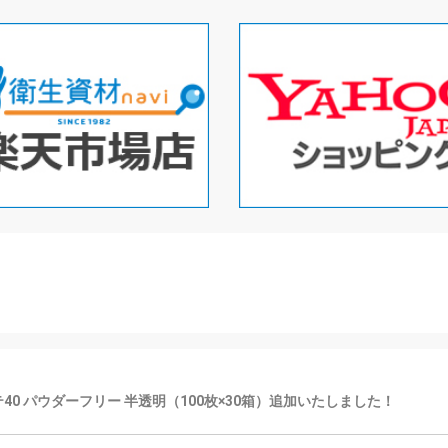
プラテ40 パウダーフリー 半透明（100枚×30箱）追加いたしました！