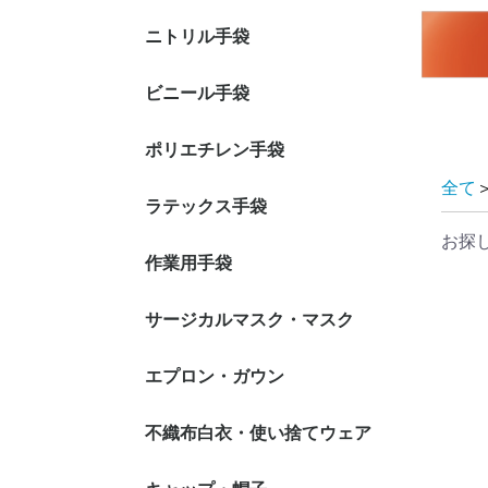
ニトリル手袋
ニトリル手袋 パウダ
ニトリル手袋 粉付き
ニトリル手袋 カラー:
ニトリル手袋 カラー:
ニトリル手袋 カラー:
ニトリル手袋 医療用
ニトリル手袋 ロング
ニトリル手袋 クリー
ビニール手袋
ーフリータイプ
タイプ
ホワイト系
ブルー系
ブルー・ホワイト以外
手袋
タイプ
ンパック
ビニール手袋 パウダ
ビニール手袋 粉付き
ビニール手袋 調理
ビニール手袋 クリー
ポリエチレン手袋
ーフリータイプ
タイプ
可・食品衛生法適合品
ンパック
全て
ポリエチレン手袋 内
ポリエチレン手袋 外
ポリエチレン手袋 型
ポリエチレン手袋 カ
ポリエチレン手袋 ロ
ポリエチレン手袋
ラテックス手袋
エンボス加工
エンボス加工
押しエンボス
ラータイプ
ングタイプ
TPE・特殊素材
お探
ラテックス手袋 パウ
ラテックス手袋 粉付
ラテックス手袋 ロン
作業用手袋
ダーフリータイプ
きタイプ
グタイプ
インナー手袋
スムス手袋
耐切創手袋
軍手
ウレタン・背抜き手袋
ニトリル・背抜き手袋
ビニール・背抜き手袋
ラテックス・背抜き手
腕カバー付 手袋
サージカルマスク・マスク
袋
2層マスク
3層(サージカル)マスク
4層(活性炭)マスク
N-95マスク(NIOSH N95
防塵（防じん）マスク
エプロン・ガウン
耳掛けタイ
頭掛けタイ
耳掛けタイ
頭掛けタイ
規格)
袖なしエプロン
袖付きエプロン・ガウ
食事用エプロン
不織布白衣・使い捨てウェア
ン