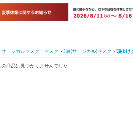
＞
サージカルマスク・マスク
＞
3層(サージカル)マスク
＞
頭掛け
しの商品は見つかりませんでした
プ
プ
プ
プ