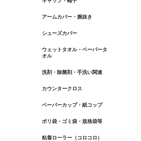
キャップ・帽子
1日交換タイプ
1週間交換タイプ
1ヶ月交換タイプ
不織布キャップ
メッシュネット
帯電キャップ
綿・ポリエステル等キ
アームカバー・腕抜き
スティック（蛇
オーバルタイプ
ャップ
イプ
シューズカバー
ウェットタオル・ペーパータ
オル
ウェットタオル
ペーパータオル
使い捨てタオル
洗剤・除菌剤・手洗い関連
環境衛生
個人衛生
カウンタークロス
厨房・調理室
衣料用洗剤
トイレ・浴室
居室全般
ハンドソープ
手指消毒アル
ヘアケア・ボ
うがい
せっけん）
ハンドケア関
ア
ペーパーカップ・紙コップ
ポリ袋・ゴミ袋・規格袋等
ポリ袋・ゴミ袋
ジッパー式(チャック付
とって付きポリ袋・ゴミ
規格袋
保存用ポリ袋
トイレコーナー用ポリ袋
水切り袋
デザイン袋
粘着ローラー（コロコロ）
サニタリー(
5L(ヨコ35
10L(ヨコ4
15L(ヨコ4
20L(ヨコ5
25L(ヨコ5
30L(ヨコ5
35L(ヨコ6
45L(ヨコ6
70L(ヨコ8
90L(ヨコ9
100L(ヨコ1
120L(ヨコ1
130L(ヨコ1
150L(ヨコ1
1号(ヨコ70
2号(ヨコ80
3号(ヨコ80
4号(ヨコ90
5号(ヨコ10
6号(ヨコ10
7号(ヨコ12
8号(ヨコ13
9号(ヨコ15
10号(ヨコ1
11号(ヨコ2
12号(ヨコ2
13号(ヨコ2
14号(ヨコ2
15号(ヨコ3
16号(ヨコ3
17号(ヨコ3
18号(ヨコ3
19号(ヨコ4
20号(ヨコ4