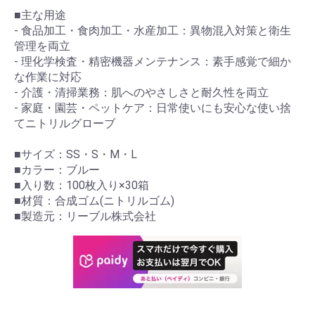
■主な用途
- 食品加工・食肉加工・水産加工：異物混入対策と衛生
管理を両立
- 理化学検査・精密機器メンテナンス：素手感覚で細か
な作業に対応
- 介護・清掃業務：肌へのやさしさと耐久性を両立
- 家庭・園芸・ペットケア：日常使いにも安心な使い捨
てニトリルグローブ
■サイズ：SS・S・M・L
■カラー：ブルー
■入り数：100枚入り×30箱
■材質：合成ゴム(ニトリルゴム)
■製造元：リーブル株式会社